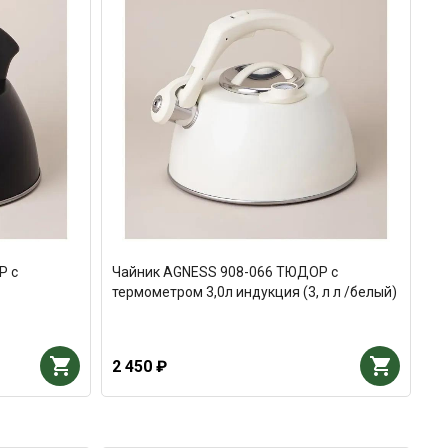
Р с
Чайник AGNESS 908-066 ТЮДОР с
термометром 3,0л индукция (3, л л /белый)
2 450 ₽