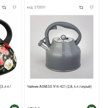
код: 272031
, л л /
Чайник AGNESS 916-421 (2,8, л л /серый)