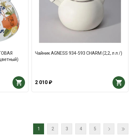
ТОВАЯ
Чайник AGNESS 934-593 CHARM (2,2, л л /)
оцветный)
2 010 ₽
1
2
3
4
5