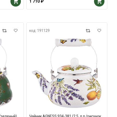
1 710 ₽
код: 191129
 /зеленый)
Чайник AGNESS 934-381 (2,5, л л /рисунок,