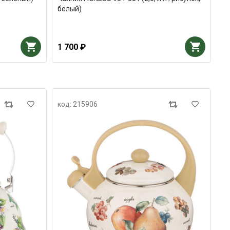
белый)
1 700 ₽
код: 215906