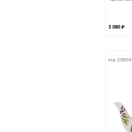
3 080 ₽
код: 228054