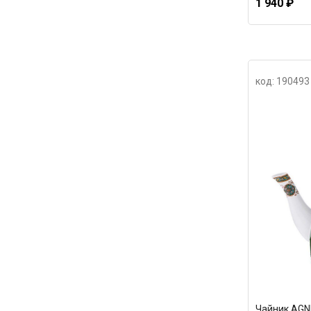
1 940 ₽
код: 190493
Чайник AGNE