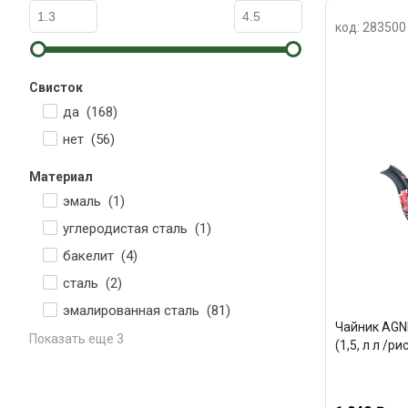
код: 283500
Свисток
да (
168
)
нет (
56
)
Материал
эмаль (
1
)
углеродистая сталь (
1
)
бакелит (
4
)
сталь (
2
)
эмалированная сталь (
81
)
Чайник AGN
Показать еще 3
(1,5, л л /р