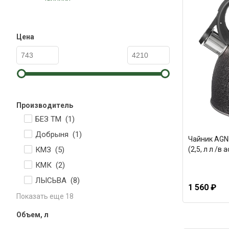
Цена
Производитель
БЕЗ ТМ (
1
)
Добрыня (
1
)
Чайник AGN
КМЗ (
5
)
(2,5, л л /в
КМК (
2
)
ЛЫСЬВА (
8
)
1 560 ₽
Показать еще 18
Объем, л