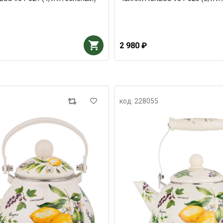
2 980 ₽
код: 228055