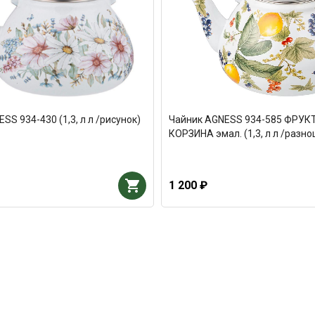
SS 934-430 (1,3, л л /рисунок)
Чайник AGNESS 934-585 ФРУК
КОРЗИНА эмал. (1,3, л л /разн
1 200 ₽