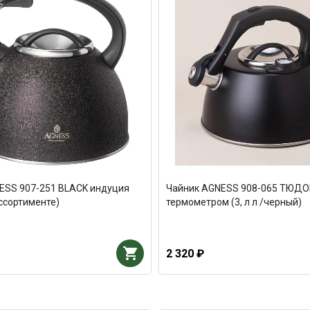
ESS 907-251 BLACK индуция
Чайник AGNESS 908-065 ТЮДО
 ассортименте)
термометром (3, л л /черный)
2 320 ₽