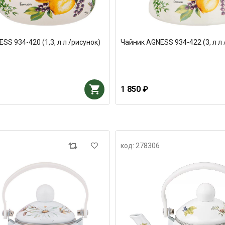
SS 934-420 (1,3, л л /рисунок)
Чайник AGNESS 934-422 (3, л л 
1 850 ₽
код: 278306