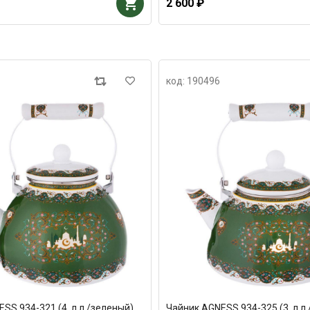
2 600 ₽
код: 190496
SS 934-321 (4, л л /зеленый)
Чайник AGNESS 934-325 (3, л л