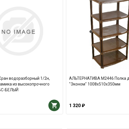
Кран водоразборный 1/2н,
АЛЬТЕРНАТИВА М2446 Полка д
амика из высокопрочного
"Эконом" 1008х510х350мм
БС-БЕЛЫЙ
1 320 ₽