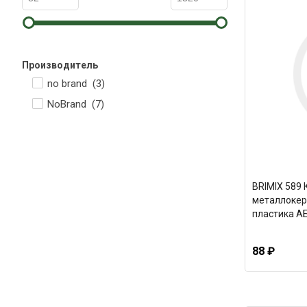
Производитель
no brand (
3
)
NoBrand (
7
)
BRIMIX 589 
металлокер
пластика А
88 ₽