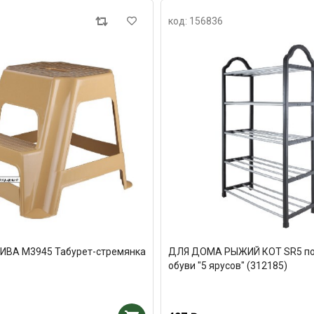
код: 156836
ВА М3945 Табурет-стремянка
ДЛЯ ДОМА РЫЖИЙ КОТ SR5 по
обуви "5 ярусов" (312185)