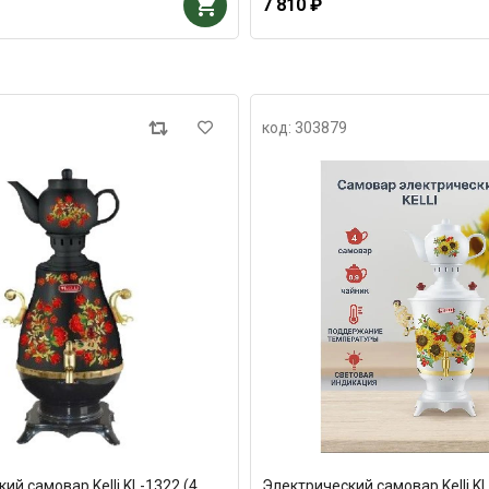
7 810 ₽
код: 303879
ий самовар Kelli KL-1322 (4
Электрический самовар Kelli KL