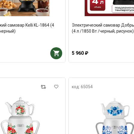
ий самовар Kelli KL-1864 (4
Электрический самовар Добр
/черный)
(4 л /1850 Вт /черный, рисунок)
5 960 ₽
код: 65054