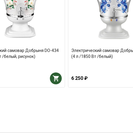
кий самовар Добрыня DO-434
Электрический самовар Добр
т /белый, рисунок)
(4 л /1850 Вт /белый)
6 250 ₽