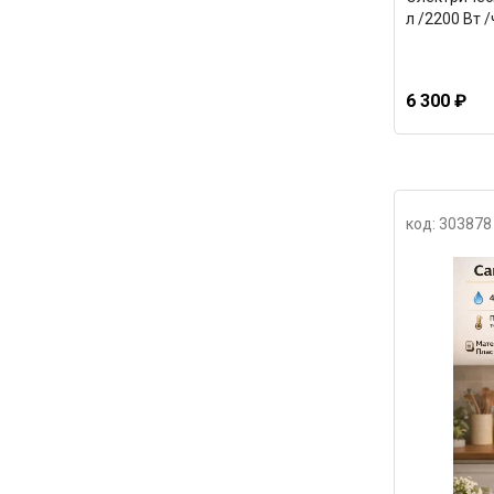
л /2200 Вт 
6 300 ₽
код: 303878