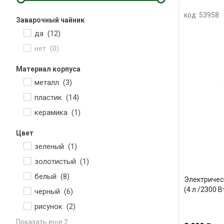
код: 53958
Заварочный чайник
да (
12
)
нет (
0
)
Материал корпуса
металл (
3
)
пластик (
14
)
керамика (
1
)
Цвет
зеленый (
1
)
золотистый (
1
)
белый (
8
)
Электричес
(4 л /2300 
черный (
6
)
рисунок (
2
)
Показать еще 2