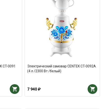
K CT-0091
Электрический самовар CENTEK CT-0092A
(4 л /2300 Вт /белый)
7 940 ₽