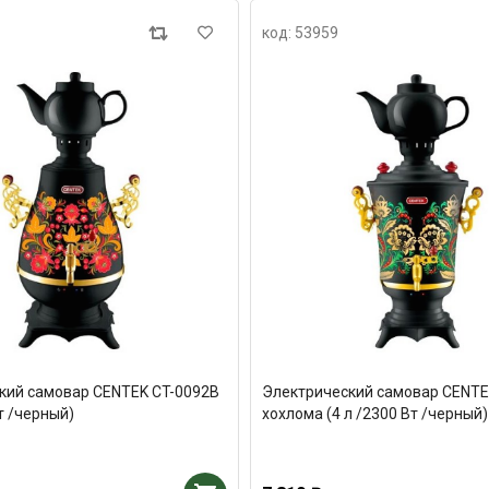
код: 53959
кий самовар CENTEK CT-0092B
Электрический самовар CENTE
Вт /черный)
хохлома (4 л /2300 Вт /черный)