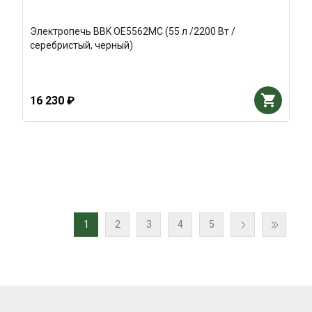
Электропечь BBK OE5562MC (55 л /2200 Вт /
серебристый, черный)
16 230 ₽
1
2
3
4
5