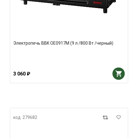
Электропечь BBK OE0917M (9 л /800 Вт /черный)
3 060 ₽
код: 279682