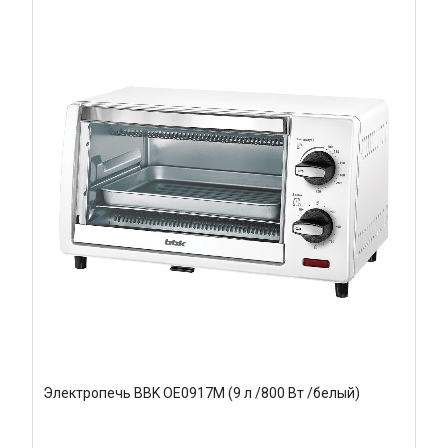
Электропечь BBK OE0917M (9 л /800 Вт /белый)