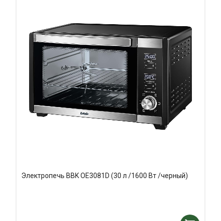
Электропечь BBK OE3081D (30 л /1600 Вт /черный)