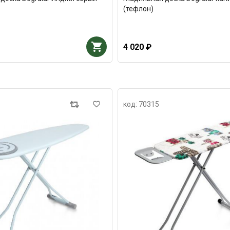
(тефлон)
4 020 ₽
код: 70315