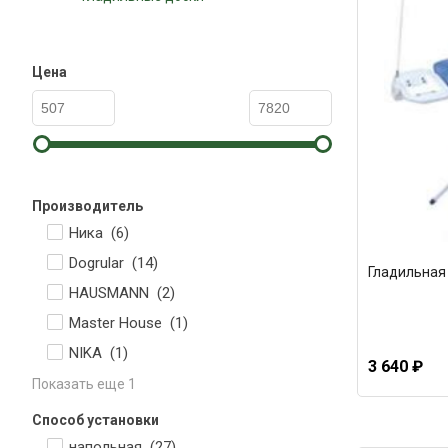
Цена
Производитель
Ника (
6
)
Dogrular (
14
)
Гладильная 
HAUSMANN (
2
)
Master House (
1
)
NIKA (
1
)
3 640 ₽
Показать еще 1
Способ установки
напольная (
27
)