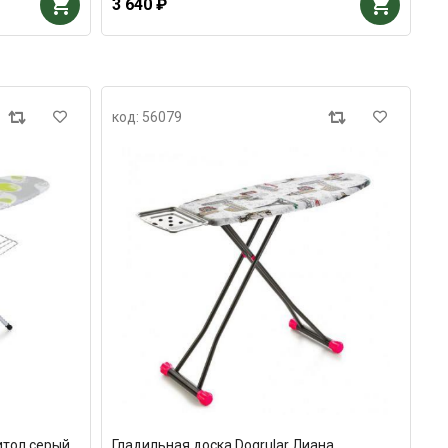
3 640 ₽
код: 56079
итол серый
Гладильная доска Dogrular Лиана