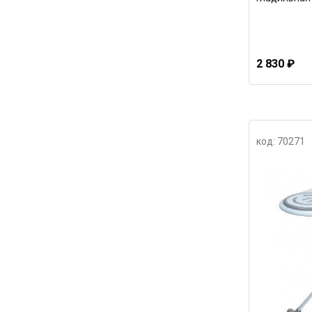
2 830 ₽
код: 70271