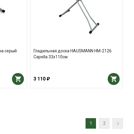
на серый
Гладильная доска HAUSMANN HM-2126
Capella 33x110см
3 110 ₽
1
2