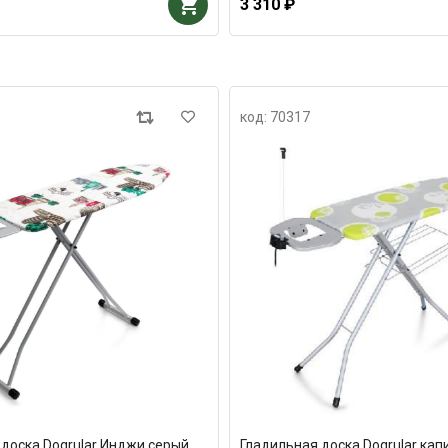
3 310 ₽
код: 70317
доска Dogrular Инджи серый
Гладильная доска Dogrular кап