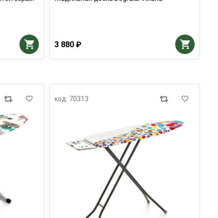
3 880 ₽
код: 70313