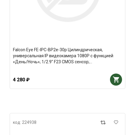
Falcon Eye FE-IPC-BP2e-30p Цилиндрическая,
универсальная IP видеокамера 1080P с функцией
«День/Ночь»; 1/2.9" F23 CMOS сенсор;
Н.264/H.265/H.265+; Разрешение 1920х1080*25/30к/с;
Smart IR, 2D/3D DNR
4 280 ₽
код: 224938