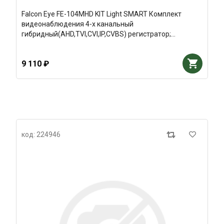
Falcon Eye FE-104MHD KIT Light SMART Комплект
видеонаблюдения 4-х канальный
гибридный(AHD,TVI,CVI,IP,CVBS) регистратор;
Видеовыходы: VGA;HDMI; Видеовходы: 4xBNC
9 110 ₽
код: 224946