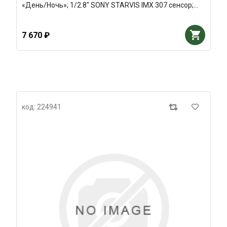
«День/Ночь»; 1/2.8" SONY STARVIS IMX 307 сенсор;
Н.264/H.265/H.265+; Разрешение 1920х1080*25/30к/с;
Smart IR, 2D
7 670 ₽
код: 224941