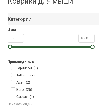
Коврики для мыши
Категории
Цена
Производитель
Гарнизон (
1
)
A4Tech (
7
)
Acer (
2
)
Buro (
25
)
Cactus (
1
)
Показать еще 7