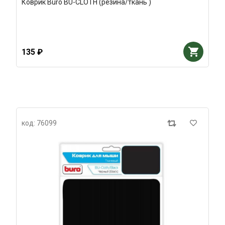
Коврик Buro BU-CLOTH (резина/ткань )
135 ₽
код: 76099