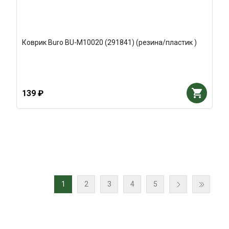
Коврик Buro BU-M10020 (291841) (резина/пластик )
139 ₽
1
2
3
4
5