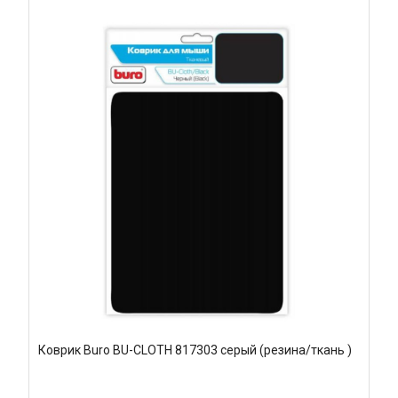
Коврик Buro BU-CLOTH 817303 серый (резина/ткань )