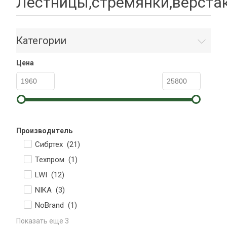
Лестницы,стремянки,верста
Категории
Цена
Производитель
Сибртех (
21
)
Техпром (
1
)
LWI (
12
)
NIKA (
3
)
NoBrand (
1
)
Показать еще 3