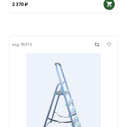
2 370 ₽
код: 96915