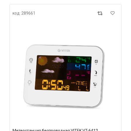
код: 289661
Метеостанция беспроводная VITEK VT-6412