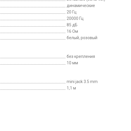
динамические
20 Гц
20000 Гц
85 дБ
16 Ом
белый, розовый
без крепления
10 мм
mini jack 3.5 mm
1,1 м