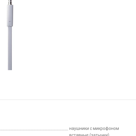
наушники с микрофоном
вставные (затычки)