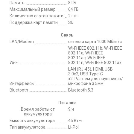
Память
8 ГБ
Максимальный размер
64 ГБ
Количество слотов памяти
2 шт
Поддержка карт памяти
SD
Связь
LAN/Modem
сетевая карта 1000 Мбит/c
Wi-Fi IEEE 802.11b, Wi-Fi IEEE
802.11a, Wi-Fi IEEE
802.11ac, Wi-Fi IEEE
Wi-Fi
802.11n, Wi-Fi IEEE 802.11ax
LAN (RJ-45), HDMI, USB
3.0x2, USB Type-C
x2, Разъем для наушников/
Интерфейсы
микрофона 3.5мм
Bluetooth
Bluetooth 5.3
Питание
Время работы от
9 ч
аккумулятора
Емкость аккумулятора
45 Вт⋅ч
Тип аккумулятора
Li-Pol