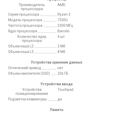
Производитель
AMD
процессорра
Серия процессора
Ryzen 3
Модель процессора
7330U
Частота процессора
2300 МГц
Ядро процессора
Barcelo
Количество ядер
4 шт
процессора
Объем кэша L2
2 Мб
Объем кэша L3
8 Мб
Устройства хранения данных
Оптический привод
нет
Объем накопителя (SSD)
256 ГБ
Устройства ввода
Устройства
Touchpad
позиционирования
Подсветка клавиатуры
да
Память