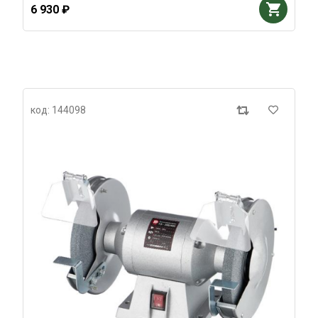
6 930 ₽
код: 144098