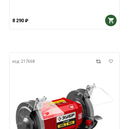
8 290 ₽
код: 217668