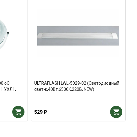
30 оС
ULTRAFLASH LWL-5029-02 (Светодиодный
01 УХЛ1,
свет-к,40Вт,6500K,220В, NEW)
529 ₽