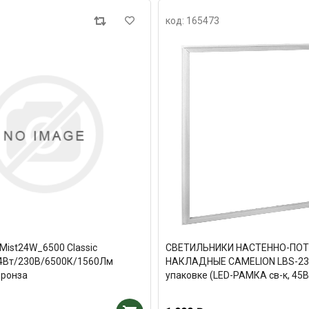
код: 165473
ist24W_6500 Classic
СВЕТИЛЬНИКИ НАСТЕННО-ПО
4Вт/230В/6500К/1560Лм
НАКЛАДНЫЕ CAMELION LBS-230
бронза
упаковке (LED-РАМКА св-к, 45В
5000Лм, БП в комплекте)