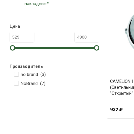
накладные*
Цена
Производитель
no brand (
3
)
CAMELION 1
NoBrand (
7
)
(Светильник
"Открытый" 
932 ₽