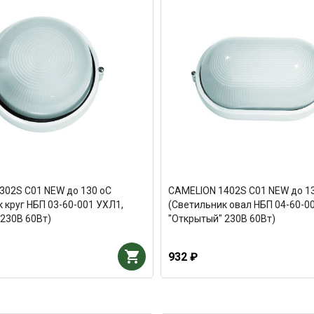
302S C01 NEW до 130 оС
CAMELION 1402S C01 NEW до 1
 круг НБП 03-60-001 УХЛ1,
(Светильник овал НБП 04-60-0
230В 60Вт)
"Открытый" 230В 60Вт)
932 ₽