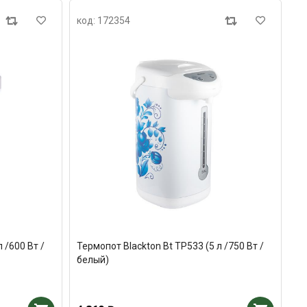
код: 172354
 /600 Вт /
Термопот Blackton Bt TP533 (5 л /750 Вт /
белый)