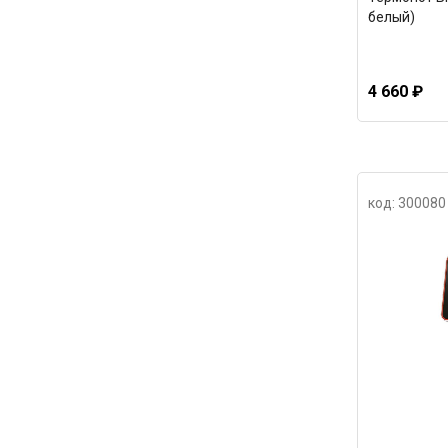
белый)
4 660 ₽
код: 300080