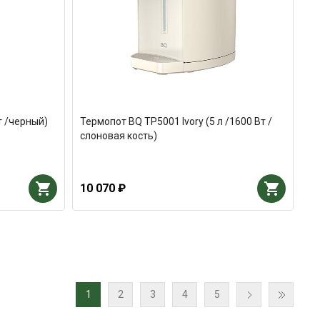
т /черный)
Термопот BQ TP5001 Ivory (5 л /1600 Вт /
слоновая кость)
10 070 ₽
1
2
3
4
5