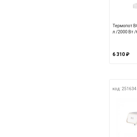
Термопот B
л /2000 Вт 
6 310 ₽
код: 251634