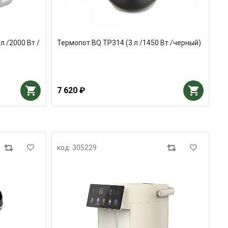
л /2000 Вт /
Термопот BQ TP314 (3 л /1450 Вт /черный)
7 620 ₽
код: 305229