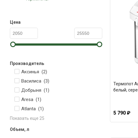
Цена
Производитель
Аксинья (
2
)
Василиса (
3
)
Термопот Ar
Добрыня (
1
)
белый, сер
Aresa (
1
)
Atlanta (
1
)
5 790 ₽
Показать еще 25
Объем, л