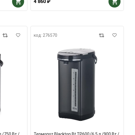
4 860 ₽
код: 276570
 /750 Вт /
Термопот Blackton Bt TP600 (6,5 л /900 Вт /