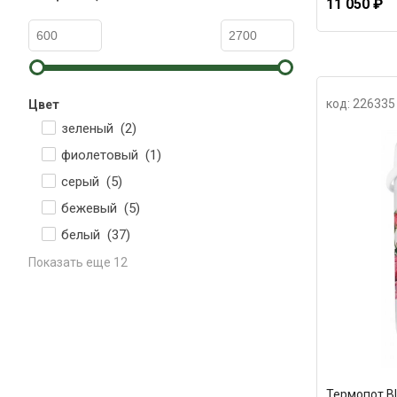
11 050 ₽
код: 226335
Цвет
зеленый (
2
)
фиолетовый (
1
)
серый (
5
)
бежевый (
5
)
белый (
37
)
Показать еще 12
Термопот Bla