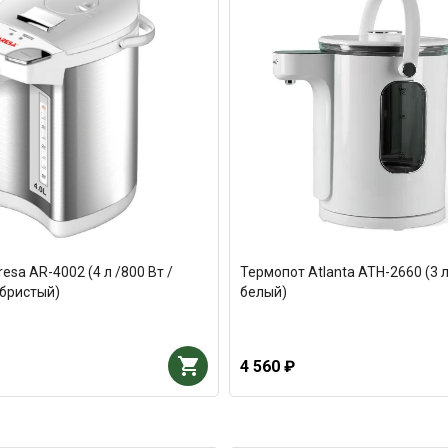
esa AR-4002 (4 л /800 Вт /
Термопот Atlanta ATH-2660 (3 л
ебристый)
белый)
4 560 ₽