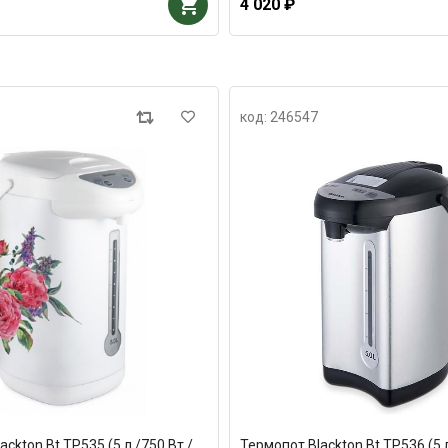
4 020 ₽
код: 246547
ckton Bt TP535 (5 л /750 Вт /
Термопот Blackton Bt TP536 (5 л